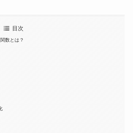
目次
NS関数とは？
化