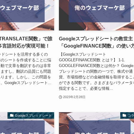
TRANSLATE関数」で誰
Googleスプレッドシートの救世主
多言語対応が実現可能！
「GoogleFINANCE関数」の使い
プレッドシートを活用する多くの
【Googleスプレッドシート
語のシートを作成することに悩
GOOGLEFINANCE関数 とは？】 1-1.
手動で文章を翻訳するのは非常
GOOGLEFINANCE関数とは何か？ Googl
りますし、翻訳の品質にも問題
プレッドシートの関数の一つで、株式や通
あります。しかし、この問題を
貨、市場指標などの金融情報を取得するこ
Googleスプレッドシート...
ができる関数です。さまざまなパラメータ
指定することで、必要な情報...
2023年2月28日
Googleスプレッドシート
コ