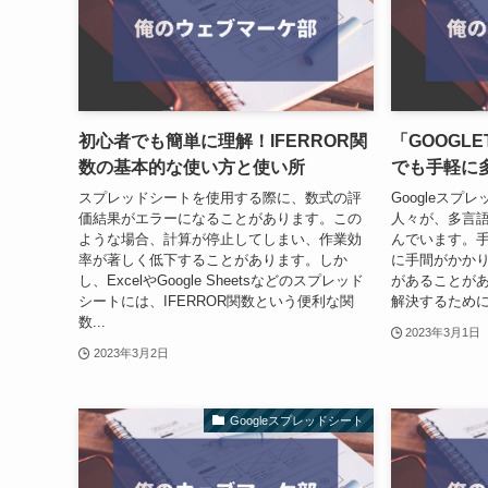
初心者でも簡単に理解！IFERROR関
「GOOGLE
数の基本的な使い方と使い所
でも手軽に
スプレッドシートを使用する際に、数式の評
Googleス
価結果がエラーになることがあります。この
人々が、多言
ような場合、計算が停止してしまい、作業効
んでいます。
率が著しく低下することがあります。しか
に手間がかか
し、ExcelやGoogle Sheetsなどのスプレッド
があることが
シートには、IFERROR関数という便利な関
解決するために、
数...
2023年3月1日
2023年3月2日
Googleスプレッドシート