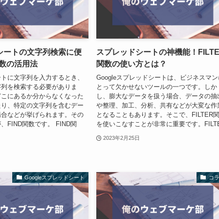
シートの文字列検索に便
スプレッドシートの神機能！FILTE
関数の活用法
関数の使い方とは？
ートに文字列を入力するとき、
Googleスプレッドシートは、ビジネスマン
字列を検索する必要がありま
とって欠かせないツールの一つです。しか
どこにあるか分からなくなった
し、膨大なデータを扱う場合、データの抽
たり、特定の文字列を含むデー
や整理、加工、分析、共有などが大変な作
場合などが挙げられます。その
となることもあります。そこで、FILTER
FIND関数です。 FIND関
を使いこなすことが非常に重要です。FILTE.
2023年2月25日
Googleスプレッドシート
コ