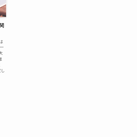
関
とは
に一
大
ま
数
定し