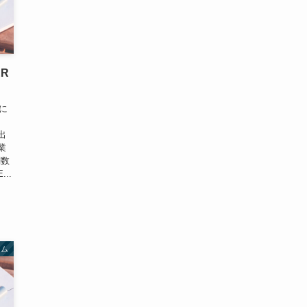
R
に
出
業
関数
..
ラム