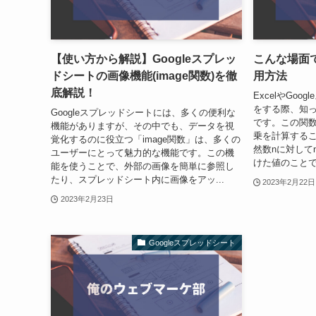
【使い方から解説】Googleスプレッ
こんな場面で
ドシートの画像機能(image関数)を徹
用方法
底解説！
ExcelやGo
をする際、知っ
Googleスプレッドシートには、多くの便利な
です。この関
機能がありますが、その中でも、データを視
乗を計算する
覚化するのに役立つ「image関数」は、多くの
然数nに対して
ユーザーにとって魅力的な機能です。この機
けた値のことで
能を使うことで、外部の画像を簡単に参照し
たり、スプレッドシート内に画像をアッ...
2023年2月22日
2023年2月23日
Googleスプレッドシート