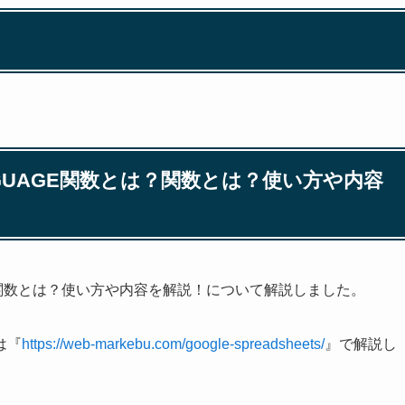
NGUAGE関数とは？関数とは？使い方や内容
GE関数とは？使い方や内容を解説！について解説しました。
は『
https://web-markebu.com/google-spreadsheets/
』で解説し