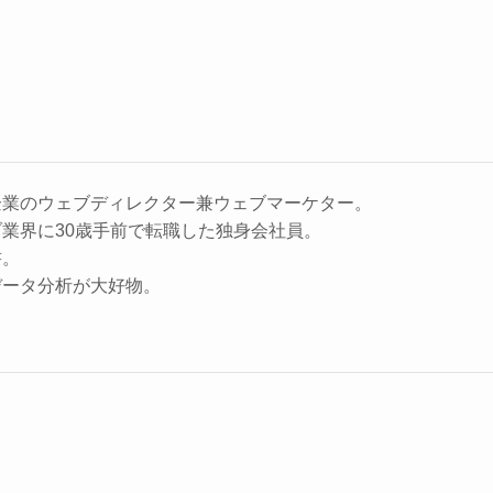
企業のウェブディレクター兼ウェブマーケター。
業界に30歳手前で転職した独身会社員。
書。
データ分析が大好物。