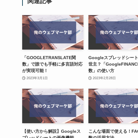
関連記事
「GOOGLETRANSLATE関
Googleスプレッドシー
数」で誰でも手軽に多言語対応
世主？「GoogleFINAN
が実現可能！
数」の使い方
2023年3月1日
2023年2月28日
【使い方から解説】Googleス
こんな場面で使える！FA
プレッドシートの画像機能
数の活用方法