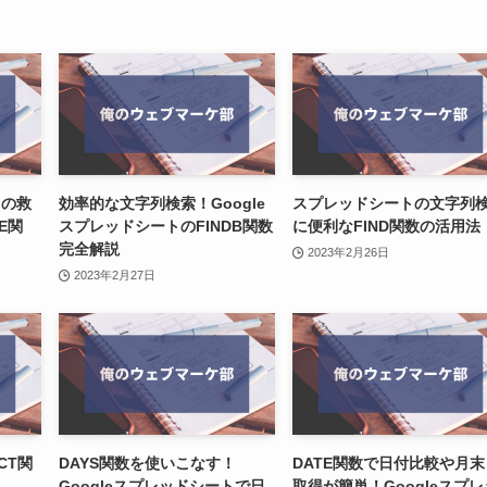
トの救
効率的な文字列検索！Google
スプレッドシートの文字列
CE関
スプレッドシートのFINDB関数
に便利なFIND関数の活用法
完全解説
2023年2月26日
2023年2月27日
CT関
DAYS関数を使いこなす！
DATE関数で日付比較や月末
Googleスプレッドシートで日
取得が簡単！Googleスプレ