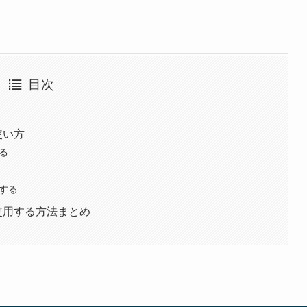
目次
使い方
る
示する
使用する方法まとめ